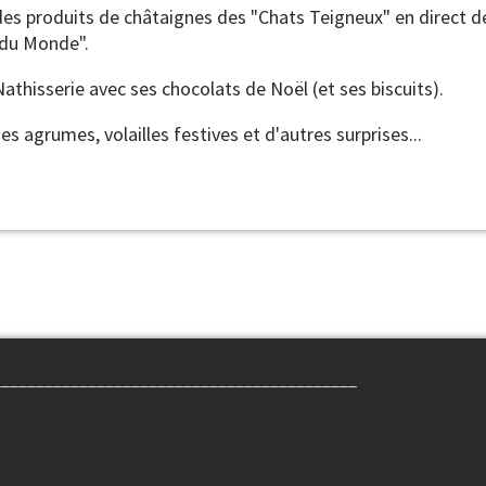
des produits de châtaignes des "Chats Teigneux" en direct de
s du Monde".
athisserie avec ses chocolats de Noël (et ses biscuits).
 agrumes, volailles festives et d'autres surprises...
__________________________________________